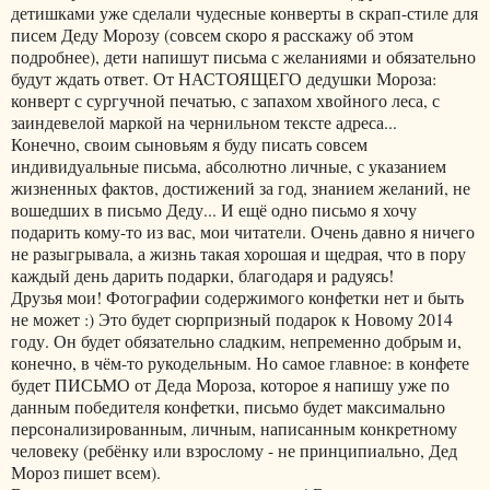
детишками уже сделали чудесные конверты в скрап-стиле для
писем Деду Морозу (совсем скоро я расскажу об этом
подробнее), дети напишут письма с желаниями и обязательно
будут ждать ответ. От НАСТОЯЩЕГО дедушки Мороза:
конверт с сургучной печатью, с запахом хвойного леса, с
заиндевелой маркой на чернильном тексте адреса...
Конечно, своим сыновьям я буду писать совсем
индивидуальные письма, абсолютно личные, с указанием
жизненных фактов, достижений за год, знанием желаний, не
вошедших в письмо Деду... И ещё одно письмо я хочу
подарить кому-то из вас, мои читатели. Очень давно я ничего
не разыгрывала, а жизнь такая хорошая и щедрая, что в пору
каждый день дарить подарки, благодаря и радуясь!
Друзья мои! Фотографии содержимого конфетки нет и быть
не может :) Это будет сюрпризный подарок к Новому 2014
году. Он будет обязательно сладким, непременно добрым и,
конечно, в чём-то рукодельным. Но самое главное: в конфете
будет ПИСЬМО от Деда Мороза, которое я напишу уже по
данным победителя конфетки, письмо будет максимально
персонализированным, личным, написанным конкретному
человеку (ребёнку или взрослому - не принципиально, Дед
Мороз пишет всем).