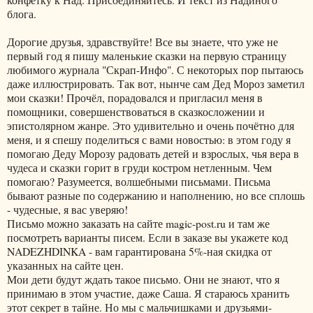
блога.
Дорогие друзья, здравствуйте! Все вы знаете, что уже не
первый год я пишу маленькие сказки на первую страницу
любимого журнала "Скрап-Инфо". С некоторых пор пытаюсь
даже иллюстрировать. Так вот, нынче сам Дед Мороз заметил
мои сказки! Прочёл, порадовался и пригласил меня в
помощники, совершенствоваться в сказкосложении и
эпистолярном жанре. Это удивительно и очень почётно для
меня, и я спешу поделиться с вами новостью: в этом году я
помогаю Деду Морозу радовать детей и взрослых, чья вера в
чудеса и сказки горит в груди костром нетленным. Чем
помогаю? Разумеется, волшебными письмами. Письма
бывают разные по содержанию и наполнению, но все сплошь
- чудесные, я вас уверяю!
Письмо можно заказать на сайте magic-post.ru и там же
посмотреть варианты писем. Если в заказе вы укажете код
NADEZHDINKA - вам гарантирована 5%-ная скидка от
указанных на сайте цен.
Мои дети будут ждать такое письмо. Они не знают, что я
принимаю в этом участие, даже Саша. Я стараюсь хранить
этот секрет в тайне. Но мы с мальчишками и друзьями-