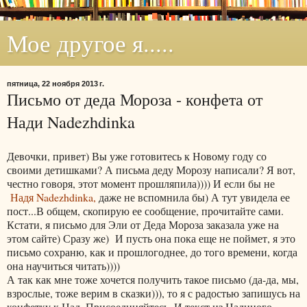
Мое другое я.....
пятница, 22 ноября 2013 г.
Письмо от деда Мороза - конфета от
Нади Nadezhdinka
Девочки, привет) Вы уже готовитесь к Новому году со
своими детишками? А письма деду Морозу написали? Я вот,
честно говоря, этот момент прошляпила)))) И если бы не
Надя Nadezhdinka,
даже не вспомнила бы) А тут увидела ее
пост...В общем, скопирую ее сообщение, прочитайте сами.
Кстати, я письмо для Эли от Деда Мороза заказала уже на
этом сайте) Сразу же) И пусть она пока еще не поймет, я это
письмо сохраню, как и прошлогоднее, до того времени, когда
она научиться читать))))
А так как мне тоже хочется получить такое письмо (да-да, мы,
взрослые, тоже верим в сказки))), то я с радостью запишусь на
конфетку к Над. Присоединяйтесь. И текст из Надиного